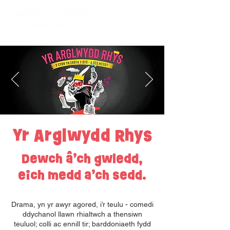
Yr Arglwydd Rhys
Dewch â’ch gwledd,
eich medd a’ch sedd.
Drama, yn yr awyr agored, i’r teulu - comedi
ddychanol llawn rhialtwch a thensiwn
teuluol; colli ac ennill tir; barddoniaeth fydd