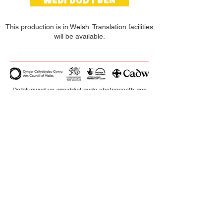
This production is in Welsh. Translation facilities
will be available.
Datblygwyd yn wreiddiol gyda chefngoaeth gan
Theatr Genedlaethol Cymru
Rhowch eich e-bost yma
Tanysgrifio