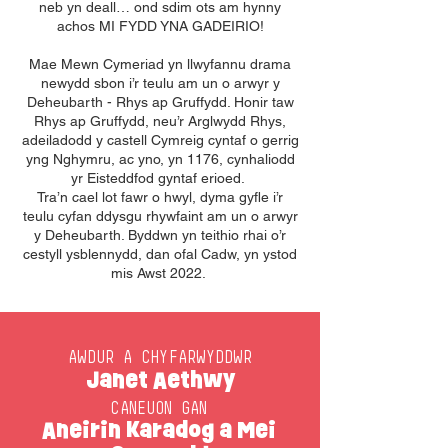
neb yn deall… ond sdim ots am hynny
achos MI FYDD YNA GADEIRIO!
Mae Mewn Cymeriad yn llwyfannu drama
newydd sbon i’r teulu am un o arwyr y
Deheubarth - Rhys ap Gruffydd. Honir taw
Rhys ap Gruffydd, neu’r Arglwydd Rhys,
adeiladodd y castell Cymreig cyntaf o gerrig
yng Nghymru, ac yno, yn 1176, cynhaliodd
yr Eisteddfod gyntaf erioed.
Tra’n cael lot fawr o hwyl, dyma gyfle i’r
teulu cyfan ddysgu rhywfaint am un o arwyr
y Deheubarth. Byddwn yn teithio rhai o’r
cestyll ysblennydd, dan ofal Cadw, yn ystod
mis Awst 2022.
AWDUR A CHYFARWYDDWR
Janet Aethwy
CANEUON GAN
Aneirin Karadog a Mei