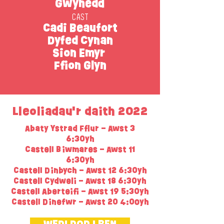
Gwynedd
CAST
Cadi Beaufort
Dyfed Cynan
Sion Emyr
Ffion Glyn
Lleoliadau'r daith 2022
Abaty Ystrad Fflur – Awst 3
6:30yh
Castell Biwmares – Awst 11
6:30yh
Castell Dinbych – Awst 12 6:30yh
Castell Cydweli – Awst 18 6:30yh
Castell Aberteifi – Awst 19 5:30yh
Castell Dinefwr – Awst 20 4:00yh
WEDI DOD I BEN