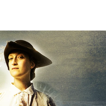
Adnoddau
Cysylltwch