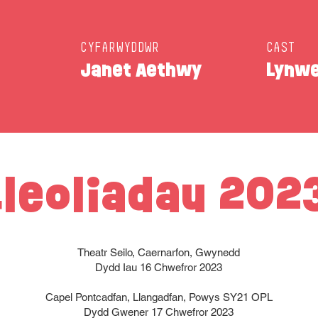
CYFARWYDDWR
CAST
Janet Aethwy
Lynwe
Lleoliadau 202
Theatr Seilo, Caernarfon,
Gwynedd
Dydd Iau 16 Chwefror 2023
Capel Pontcadfan, Llangadfan, Powys SY21 OPL
Dydd Gwener 17
Chwefror 2023