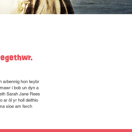
regethwr.
h arbennig hon lwybr
 mawr i bob un dyn a
Daeth Sarah Jane Rees
r ôl yr holl deithio
Dyma sioe am ferch