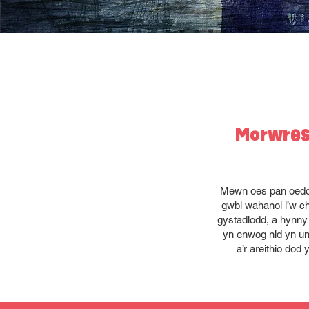
Morwres.
Mewn oes pan oedd d
gwbl wahanol i’w ch
gystadlodd, a hynny
yn enwog nid yn un
a’r areithio dod