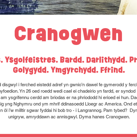
Cranogwen
 Ysgolfeistres. Bardd. Darlithydd. P
Golygydd. Ymgyrchydd. Ffrind.
isgwyl i ferched eistedd adref yn gwnio’n dawel fe gymerodd y ferc
yfoedion. Yn 26 oed roedd wedi cael ei chadeirio yn fardd, er syndod
 am ysgrifennu cerdd am briodas er na phriododd hi erioed ei hun. 
ig yng Nghymru ond ym mhrif ddinasoedd Lloegr ac America. Ond eto a
 yn ôl i’w milltir sgwar fyddai hi bob tro - i Langrannog. Pam tybed? 
unigryw, amryddawn ac annisgwyl. Dyma hanes Cranogwen.