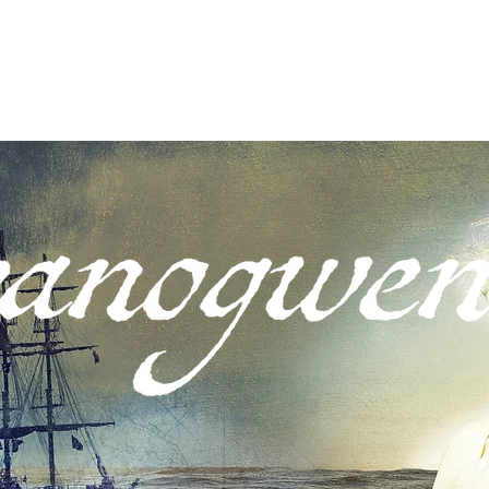
nom ni
Sioeau
Prosiectau
Dysgu Creadigol