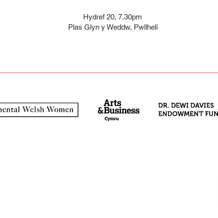
Hydref 20, 7.30pm
Plas Glyn y Weddw, Pwllheli
—
Twitter
—
Facebook
—
YouTube