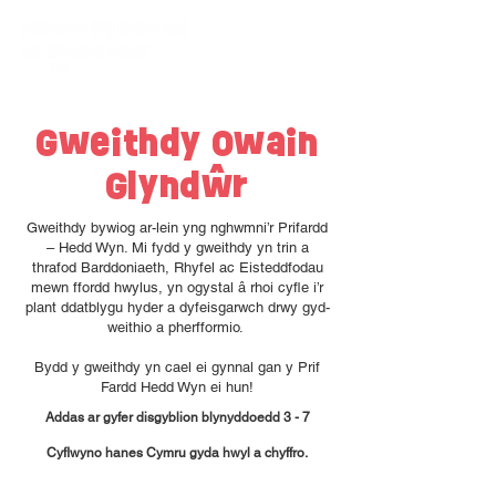
Gweithdy Owain
Glyndŵr
Gweithdy bywiog ar-lein yng nghwmni’r Prifardd
– Hedd Wyn. Mi fydd y gweithdy yn trin a
thrafod Barddoniaeth, Rhyfel ac Eisteddfodau
mewn ffordd hwylus, yn ogystal â rhoi cyfle i’r
plant ddatblygu hyder a dyfeisgarwch drwy gyd-
weithio a pherfformio.
Bydd y gweithdy yn cael ei gynnal gan y Prif
Fardd Hedd Wyn ei hun!
Addas ar gyfer disgyblion blynyddoedd 3 - 7
Cyflwyno hanes Cymru gyda hwyl a chyffro.