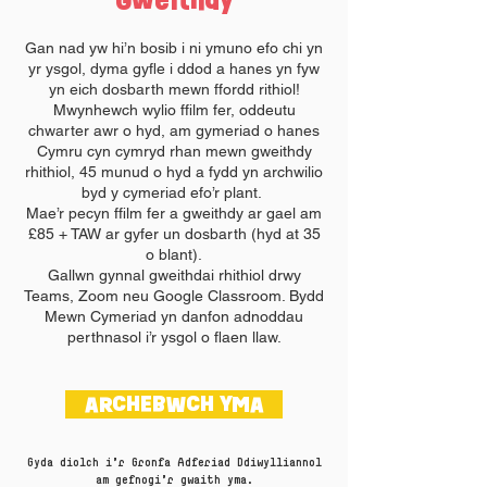
Gweithdy
Gan nad yw hi’n bosib i ni ymuno efo chi yn
yr ysgol, dyma gyfle i ddod a hanes yn fyw
yn eich dosbarth mewn ffordd rithiol!
Mwynhewch wylio ffilm fer, oddeutu
chwarter awr o hyd, am gymeriad o hanes
Cymru cyn cymryd rhan mewn gweithdy
rhithiol, 45 munud o hyd a fydd yn archwilio
byd y cymeriad efo’r plant.
Mae’r pecyn ffilm fer a gweithdy ar gael am
£85 + TAW ar gyfer un dosbarth (hyd at 35
o blant).
Gallwn gynnal gweithdai rhithiol drwy
Teams, Zoom neu Google Classroom. Bydd
Mewn Cymeriad yn danfon adnoddau
perthnasol i’r ysgol o flaen llaw.
ARCHEBWCH YMA
Gyda diolch i'r Gronfa Adferiad Ddiwylliannol
am gefnogi'r gwaith yma.