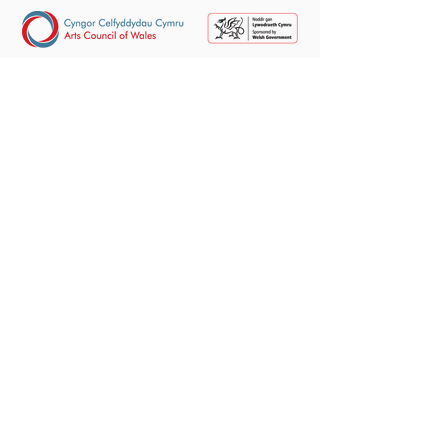
Rhowch eich e-bost yma
Tanysgrifio
gwyb@mewncymeriad.cymru
info@incharacter.wales
—
Twitter
—
Facebook
—
YouTube